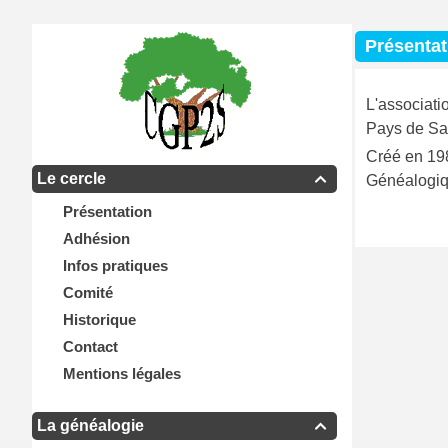
Présentat
L'associati
Pays de Sar
Créé en 198
Le cercle
Généalogiq

Présentation
Adhésion
Infos pratiques
Comité
Historique
Contact
Mentions légales
La généalogie
